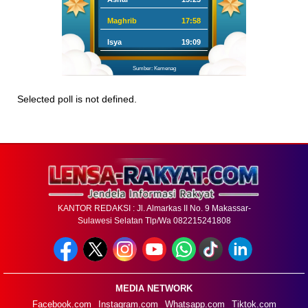
Maghrib
17:58
Isya
19:09
Sumber: Kemenag
Selected poll is not defined.
KANTOR REDAKSI : Jl. Almarkas II No. 9 Makassar-
Sulawesi Selatan Tlp/Wa 082215241808
MEDIA NETWORK
Facebook.com
Instagram.com
Whatsapp.com
Tiktok.com