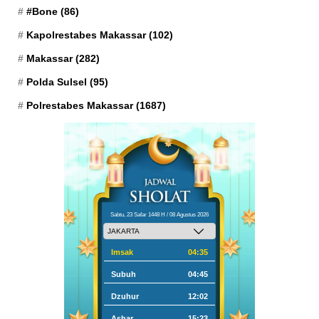
#Bone
(86)
Kapolrestabes Makassar
(102)
Makassar
(282)
Polda Sulsel
(95)
Polrestabes Makassar
(1687)
Sabtu, 23 Safar 1448 H / 08 Agustus 2026
Imsak
04:35
Subuh
04:45
Dzuhur
12:02
Ashar
15:23