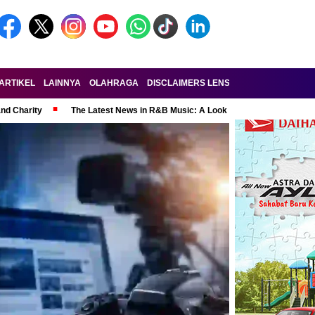
ARTIKEL
LAINNYA
OLAHRAGA
DISCLAIMERS LENSA-RAKYAT.COM
KE
and Charity
The Latest News in R&B Music: A Look at Super Bowl Perform