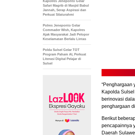
Kapolres Jeneponto Gelar
Safari Magrib di Masjid Babul
Jannah, Serap Aspirasi dan
Perkuat Silaturahmi
Polres Jeneponto Gelar
Commader Wish, Kapolres
Ajak Masyarakat Jadi Pelopor
Keselamatan Berlalu Lintas
Polda Sulsel Gelar TOT
Program Paham AI, Perkuat
Literasi Digital Pelajar di
Sulsel
“Penghargaan ya
Kapolda Sulsel
berinovasi dala
penghargaan di
Berikut bebera
pencapainnya y
Daerah Sulawes