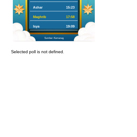
Ashar
15:23
Maghrib
17:58
Isya
19:09
Sumber: Kemenag
Selected poll is not defined.