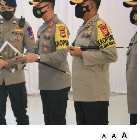
A
A
A