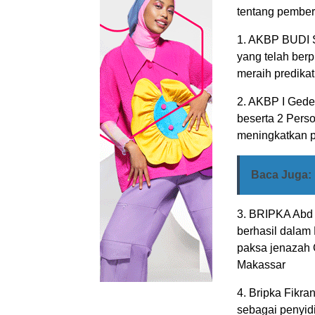
tentang pember
1. AKBP BUDI S
yang telah ber
meraih predika
2. AKBP I Gede
beserta 2 Perso
meningkatkan p
Baca Juga:
3. BRIPKA Abd 
berhasil dalam
paksa jenazah 
Makassar
4. Bripka Fikra
sebagai penyidi