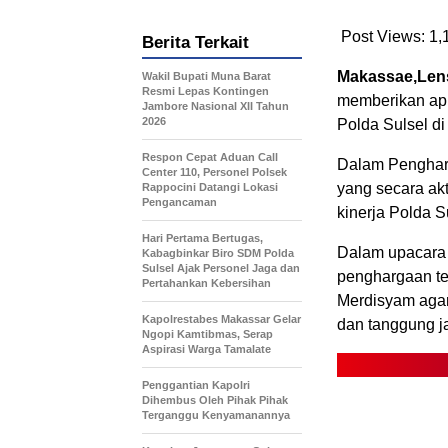
Post Views:
1,
Berita Terkait
Makassae,Len
Wakil Bupati Muna Barat
Resmi Lepas Kontingen
memberikan apr
Jambore Nasional XII Tahun
2026
Polda Sulsel d
Respon Cepat Aduan Call
Dalam Penghar
Center 110, Personel Polsek
yang secara ak
Rappocini Datangi Lokasi
Pengancaman
kinerja Polda Su
Hari Pertama Bertugas,
Dalam upacara 
Kabagbinkar Biro SDM Polda
Sulsel Ajak Personel Jaga dan
penghargaan te
Pertahankan Kebersihan
Merdisyam agar 
Kapolrestabes Makassar Gelar
dan tanggung j
Ngopi Kamtibmas, Serap
Aspirasi Warga Tamalate
Penggantian Kapolri
Dihembus Oleh Pihak Pihak
Terganggu Kenyamanannya