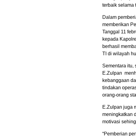
terbaik selama
Dalam pemberia
memberikan Pen
Tanggal 11 feb
kepada Kapolre
berhasil memba
TI di wilayah 
Sementara itu,
E.Zulpan menha
kebanggaan dal
tindakan operas
orang-orang st
E.Zulpan juga 
meningkatkan d
motivasi sehin
“Pemberian pen