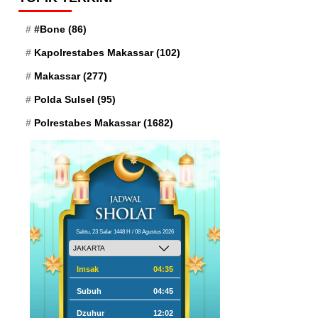
#Bone
(86)
Kapolrestabes Makassar
(102)
Makassar
(277)
Polda Sulsel
(95)
Polrestabes Makassar
(1682)
Sabtu, 23 Safar 1448 H / 08 Agustus 2026
Imsak
04:35
Subuh
04:45
Dzuhur
12:02