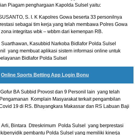
ian Piagam penghargaan Kapolda Sulsel yaitu:
USANTO, S. I. K Kapolres Gowa beserta 33 personilnya
prestasi sebagai tim kerja yang telah membawa Polres Gowa
t zona integritas wbk – wbbm dari kemenpan RB.
 Suarthawan, Kasubbid Narkoba Bidlafor Polda Sulsel
nil yang membuat aplikasi sistem informasi online untuk
elayanan Bidlafor Polda Sulsel
Online Sports Betting App Login Bonu
Gofur BA Subbid Provost dan 9 Personil lain yang telah
 Pengamanan Komplain Masyarakat terkait pengambilan
Covid 19 di RS. Bhayangkara Makassar dan RS Labuan Baji
n Arli, Bintara Dtreskrimum Polda Sulsel yang berprestasi
k/penyidik pembantu Polda Sulsel yang memiliki kinerja