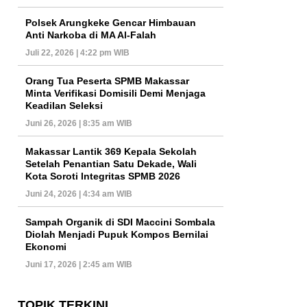
Polsek Arungkeke Gencar Himbauan
Anti Narkoba di MA Al-Falah
Juli 22, 2026 | 4:22 pm WIB
Orang Tua Peserta SPMB Makassar
Minta Verifikasi Domisili Demi Menjaga
Keadilan Seleksi
Juni 26, 2026 | 8:35 am WIB
Makassar Lantik 369 Kepala Sekolah
Setelah Penantian Satu Dekade, Wali
Kota Soroti Integritas SPMB 2026
Juni 24, 2026 | 4:34 am WIB
Sampah Organik di SDI Maccini Sombala
Diolah Menjadi Pupuk Kompos Bernilai
Ekonomi
Juni 17, 2026 | 2:45 am WIB
TOPIK TERKINI