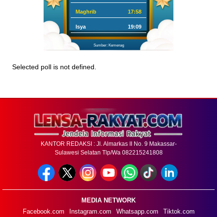
Maghrib
17:58
Isya
19:09
Sumber: Kemenag
Selected poll is not defined.
KANTOR REDAKSI : Jl. Almarkas II No. 9 Makassar-
Sulawesi Selatan Tlp/Wa 082215241808
MEDIA NETWORK
Facebook.com
Instagram.com
Whatsapp.com
Tiktok.com