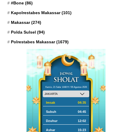
#Bone
(86)
Kapolrestabes Makassar
(101)
Makassar
(274)
Polda Sulsel
(94)
Polrestabes Makassar
(1679)
Kamis, 21 Safar 1448 H / 06 Agustus 2026
Imsak
04:35
Subuh
04:45
Dzuhur
12:02
Ashar
15:23