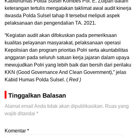
Kabidhumas Polda Sulsel Kombes Pol. E. Zulpan dalam
keterangan tertulis mengatakan taklimat awal audit kinerja
itwasda Polda Sulsel tahap II tersebut meliputi aspek
pelaksanaan dan pengendalian TA. 2021.
“Kegiatan audit akan difokuskan pada pemeriksaan
kualitas pelayanan masyarakat, pelaksanaan operasi
Kepolisian dan program prioritas Polri serta akuntabilitas
anggaran pada seluruh satuan kerja jajaran dalam upaya
mewujudkan Polri yang lebih baik dan bersih dari perilaku
KKN (Good Governance And Clean Government),” jelas
Kabid Humas Polda Sulsel. (
Red )
Tinggalkan Balasan
Alamat email Anda tidak akan dipublikasikan.
Ruas yang
wajib ditandai
*
Komentar
*