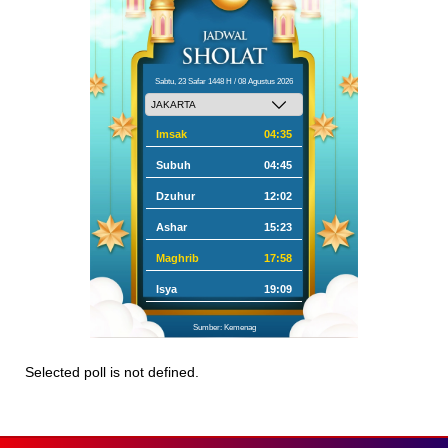
Sabtu, 23 Safar 1448 H / 08 Agustus 2026
Imsak
04:35
Subuh
04:45
Dzuhur
12:02
Ashar
15:23
Maghrib
17:58
Isya
19:09
Sumber: Kemenag
Selected poll is not defined.