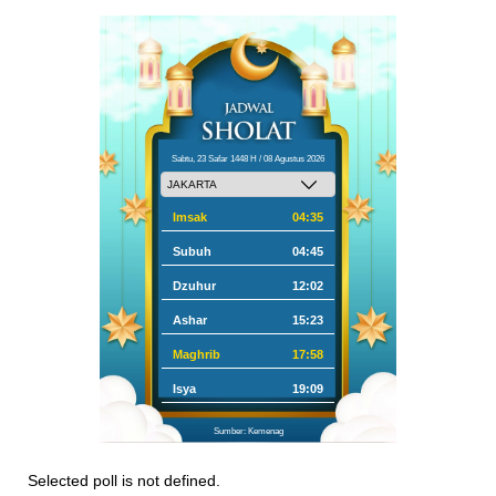
Sabtu, 23 Safar 1448 H / 08 Agustus 2026
Imsak
04:35
Subuh
04:45
Dzuhur
12:02
Ashar
15:23
Maghrib
17:58
Isya
19:09
Sumber: Kemenag
Selected poll is not defined.