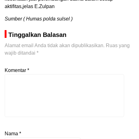
aktifitas,jelas E.Zulpan
Sumber ( Humas polda sulsel )
Tinggalkan Balasan
Alamat email Anda tidak akan dipublikasikan.
Ruas yang
wajib ditandai
*
Komentar
*
Nama
*