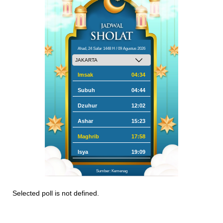
Ahad, 24 Safar 1448 H / 09 Agustus 2026
Imsak
04:34
Subuh
04:44
Dzuhur
12:02
Ashar
15:23
Maghrib
17:58
Isya
19:09
Sumber: Kemenag
Selected poll is not defined.