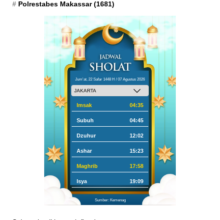
Polrestabes Makassar
(1681)
Jum'at, 22 Safar 1448 H / 07 Agustus 2026
Imsak
04:35
Subuh
04:45
Dzuhur
12:02
Ashar
15:23
Maghrib
17:58
Isya
19:09
Sumber: Kemenag