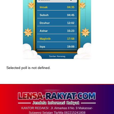
Imsak
04:35
Subuh
04:45
Dzuhur
12:02
Ashar
15:23
Maghrib
17:58
Isya
19:09
Sumber: Kemenag
Selected poll is not defined.
KANTOR REDAKSI : Jl. Almarkas II No. 9 Makassar-
Sulawesi Selatan Tlp/Wa 082215241808