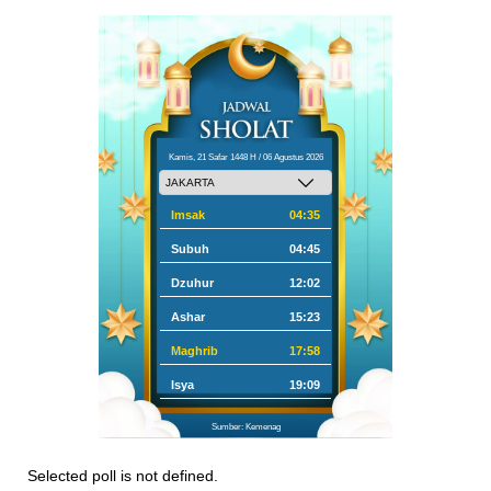
Kamis, 21 Safar 1448 H / 06 Agustus 2026
Imsak
04:35
Subuh
04:45
Dzuhur
12:02
Ashar
15:23
Maghrib
17:58
Isya
19:09
Sumber: Kemenag
Selected poll is not defined.