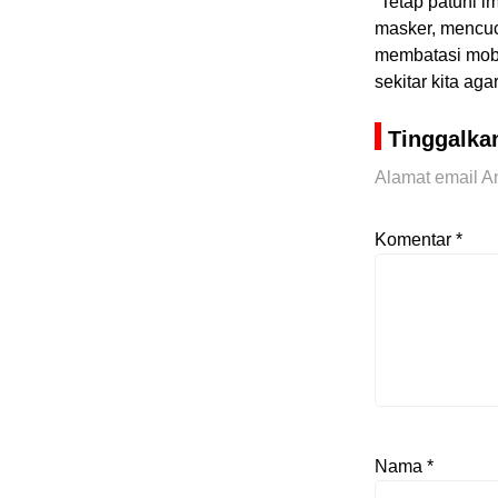
“Tetap patuhi 
masker, mencuc
membatasi mobil
sekitar kita aga
Tinggalka
Alamat email An
Komentar
*
Nama
*