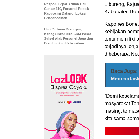
Libureng, Kaju
Respon Cepat Aduan Call
Center 110, Personel Polsek
Kabupaten Bon
Rappocini Datangi Lokasi
Pengancaman
Kapolres Bone 
Hari Pertama Bertugas,
kebijakan pemer
Kabagbinkar Biro SDM Polda
tentu memiliki 
Sulsel Ajak Personel Jaga dan
Pertahankan Kebersihan
terjadinya lonj
dibeberapa Neg
Baca Juga:
Mencerdask
“Demi keselama
masyarakat Tan
masing, termasu
kita sama-sama