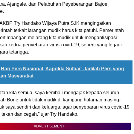
ara, Ajangale, dan Pelabuhan Peyeberangan Bajoe
e.
AKBP Try Handako Wijaya Putra,S.IK mengingatkan
intah terkait larangan mudik harus kita patuhi. Pemerintah
pertimbangan melarang kita mudik untuk mengantisipasi
akan kedua penyebaran virus covid-19, seperti yang terjadi
ara tetangga.
Hari Pers Nasional, Kapolda Sulbar: Jadilah Pers yang
an Masyarakat
tan kita semua, saya kembali mengajak kepada seluruh
ah Bone untuk tidak mudik di kampung halaman masing-
k saya sendiri dan keluarga, agar penyebaran virus covid-19
 tekan dan cegah,” ujar Try Handako.
ADVERTISEMENT