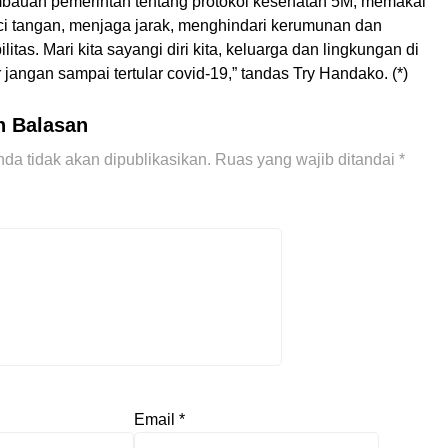
imbauan pemerintah tentang protokol kesehatan 5M, memakai
i tangan, menjaga jarak, menghindari kerumunan dan
itas. Mari kita sayangi diri kita, keluarga dan lingkungan di
r jangan sampai tertular covid-19,” tandas Try Handako. (*)
n Balasan
da tidak akan dipublikasikan.
Ruas yang wajib ditandai
*
Email
*