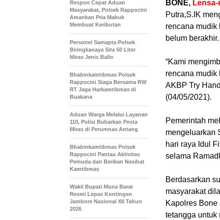
BONE,
Lensa-
Respon Cepat Aduan
Masyarakat, Polsek Rappocini
Putra,S.IK me
Amankan Pria Mabuk
Membuat Keributan
rencana mudik l
belum berakhir.
Personel Samapta Polsek
Biringkanaya Sita 50 Liter
Miras Jenis Ballo
“Kami mengimba
rencana mudik 
Bhabinkamtibmas Polsek
Rappocini Siaga Bersama RW
AKBP Try Handa
RT Jaga Harkamtibmas di
(04/05/2021).
Buakana
Aduan Warga Melalui Layanan
Pemerintah mel
110, Polisi Bubarkan Pesta
Miras di Perumnas Antang
mengeluarkan S
hari raya Idul 
Bhabinkamtibmas Polsek
Rappocini Pantau Aktivitas
selama Ramadh
Pemuda dan Berikan Nasihat
Kamtibmas
Berdasarkan su
Wakil Bupati Muna Barat
masyarakat dila
Resmi Lepas Kontingen
Jambore Nasional XII Tahun
Kapolres Bone 
2026
tetangga untuk