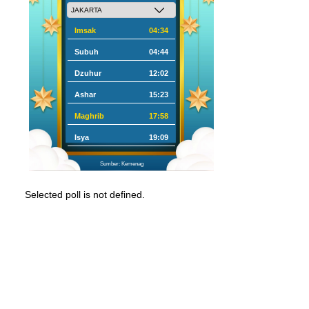
Imsak
04:34
Subuh
04:44
Dzuhur
12:02
Ashar
15:23
Maghrib
17:58
Isya
19:09
Sumber: Kemenag
Selected poll is not defined.