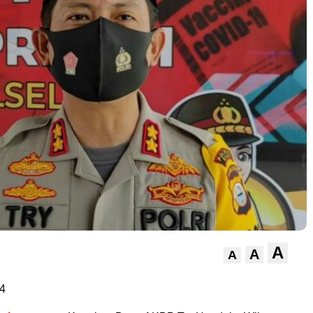
A
A
A
4