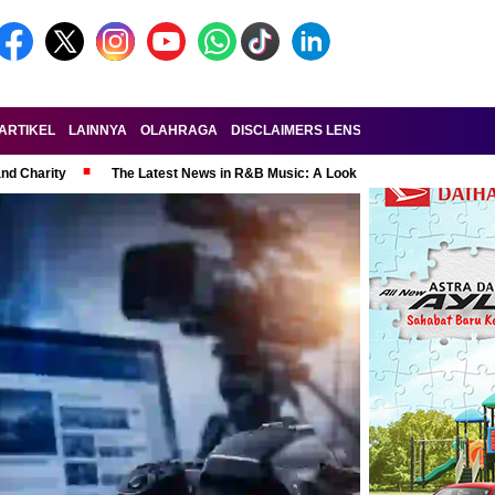
ARTIKEL
LAINNYA
OLAHRAGA
DISCLAIMERS LENSA-RAKYAT.COM
KE
and Charity
The Latest News in R&B Music: A Look at Super Bowl Perform