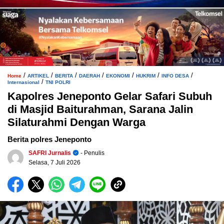
/
/
/
/
/
/
/
Home
ARTIKEL
BERITA
DAERAH
EKONOMI
HUKRIM
INFO DESA
/
Internasional
TNI POLRI
Kapolres Jeneponto Gelar Safari Subuh
di Masjid Baiturahman, Sarana Jalin
Silaturahmi Dengan Warga
Berita polres Jeneponto
SAFRI Jurnalis
- Penulis
Selasa, 7 Juli 2026