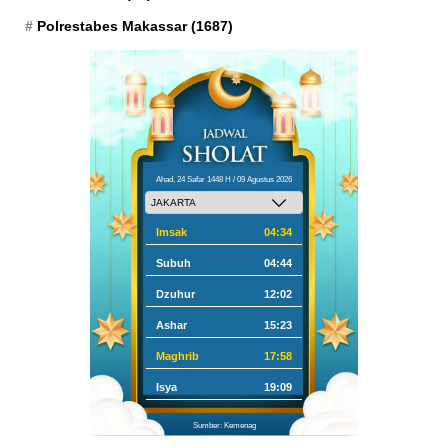
Polrestabes Makassar
(1687)
Ahad, 24 Safar 1448 H / 09 Agustus 2026
Imsak
04:34
Subuh
04:44
Dzuhur
12:02
Ashar
15:23
Maghrib
17:58
Isya
19:09
Sumber: Kemenag