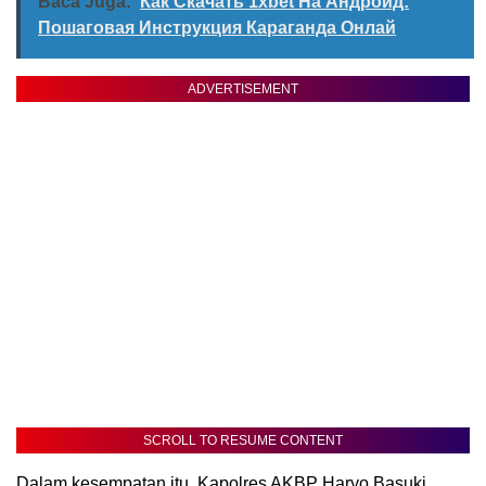
Baca Juga:
Как Скачать 1xbet На Андроид:
Пошаговая Инструкция Караганда Онлай
ADVERTISEMENT
SCROLL TO RESUME CONTENT
Dalam kesempatan itu, Kapolres AKBP Haryo Basuki