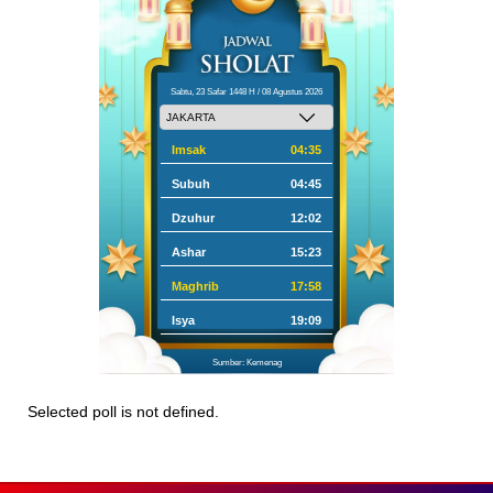
Sabtu, 23 Safar 1448 H / 08 Agustus 2026
Imsak
04:35
Subuh
04:45
Dzuhur
12:02
Ashar
15:23
Maghrib
17:58
Isya
19:09
Sumber: Kemenag
Selected poll is not defined.