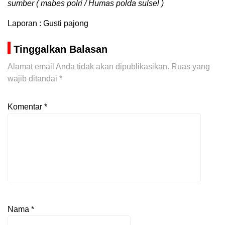
sumber ( mabes polri / Humas polda sulsel )
Laporan : Gusti pajong
Tinggalkan Balasan
Alamat email Anda tidak akan dipublikasikan.
Ruas yang
wajib ditandai
*
Komentar
*
Nama
*