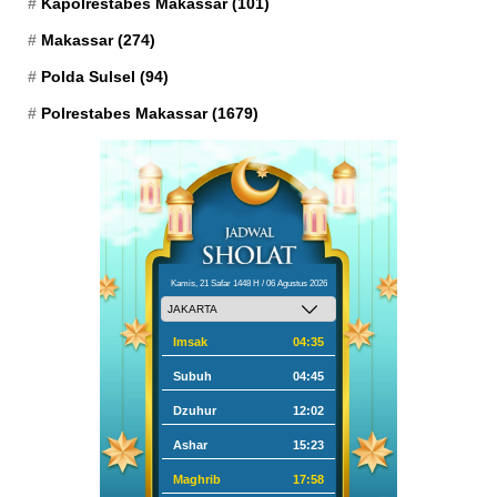
Kapolrestabes Makassar
(101)
Makassar
(274)
Polda Sulsel
(94)
Polrestabes Makassar
(1679)
Kamis, 21 Safar 1448 H / 06 Agustus 2026
Imsak
04:35
Subuh
04:45
Dzuhur
12:02
Ashar
15:23
Maghrib
17:58