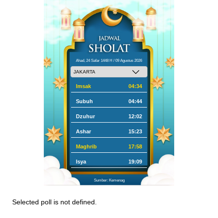
Ahad, 24 Safar 1448 H / 09 Agustus 2026
Imsak
04:34
Subuh
04:44
Dzuhur
12:02
Ashar
15:23
Maghrib
17:58
Isya
19:09
Sumber: Kemenag
Selected poll is not defined.