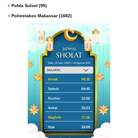
Polda Sulsel
(95)
Polrestabes Makassar
(1682)
Sabtu, 23 Safar 1448 H / 08 Agustus 2026
Imsak
04:35
Subuh
04:45
Dzuhur
12:02
Ashar
15:23
Maghrib
17:58
Isya
19:09