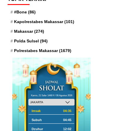
#Bone
(86)
Kapolrestabes Makassar
(101)
Makassar
(274)
Polda Sulsel
(94)
Polrestabes Makassar
(1679)
Kamis, 21 Safar 1448 H / 06 Agustus 2026
Imsak
04:35
Subuh
04:45
Dzuhur
12:02