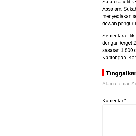
Salah satu titi
Assalam, Sukab
menyediakan seb
dewan pengurus
Sementara titik
dengan terget 
sasaran 1.800 
Kaplongan, Kar
Tinggalka
Alamat email An
Komentar
*