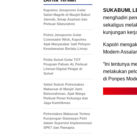
SUKABUMI, L
Kapolres Jeneponto Gelar
Safari Magrib di Masjid Babul
menghadiri per
Jannah, Serap Aspirasi dan
Perkuat Silaturahmi
sekaligus mela
kunjungan kerj
Polres Jeneponto Gelar
Commader Wish, Kapolres
Kapolri mengak
Ajak Masyarakat Jadi Pelopor
Keselamatan Berlalu Lintas
Modern Assalam
Polda Sulsel Gelar TOT
“Ini tentunya m
Program Paham AI, Perkuat
Literasi Digital Pelajar di
melakukan pelo
Sulsel
di Ponpes Mod
Safari Subuh Polrestabes
Makassar di Masjid Jami
Baiturrahman, Ajak Warga
Perkuat Peran Keluarga dan
Jaga Kamtibmas
Polrestabes Makassar Terima
Kunjungan Stamaops Polri
dalam Supervisi Implementasi
SPKT dan Pamapta