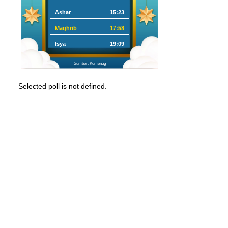
Ashar
15:23
Maghrib
17:58
Isya
19:09
Sumber: Kemenag
Selected poll is not defined.