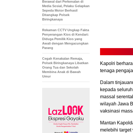
Berawal dari Perkenalan di
Media Sosial, Pelaku Gelapkan
Sepeda Motor Berhasil
Ditangkap Polsek
Biringkanaya
Rekaman CCTV Ungkap Fakta
Penyerangan Kios di Kendari:
Diduga Pemilik Kios yang
Awali dengan Mengacungkan
Parang
Cegah Kenakalan Remaja,
Kapolri berhar
Polsek Biringkanaya Libatkan
Orang Tua dan Sekolah
tenaga pengaja
Membina Anak di Bawah
Umur
Dalam tinjauann
kepada seluruh
massal serenta
wilayah Jawa Ba
vaksinasi mass
Mantan Kapolda
melebihi target