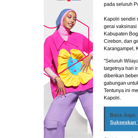
pada seluruh P
Kapolri sendiri
gerai vaksinasi
Kabupaten Bogo
Cirebon, dan g
Karangampel, 
“Seluruh Wilay
targetnya hari i
diberikan beber
gabungan untuk 
Tentunya ini me
Kapolri.
Baca Juga:
Sukseskan 