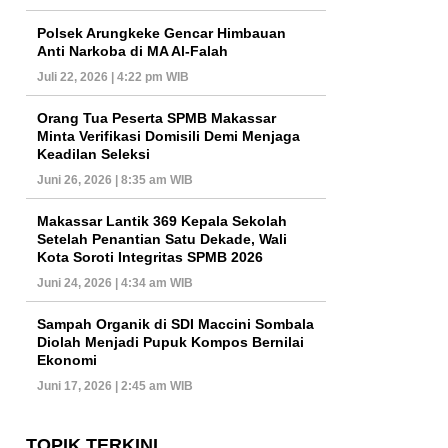
Polsek Arungkeke Gencar Himbauan
Anti Narkoba di MA Al-Falah
Juli 22, 2026 | 4:22 pm WIB
Orang Tua Peserta SPMB Makassar
Minta Verifikasi Domisili Demi Menjaga
Keadilan Seleksi
Juni 26, 2026 | 8:35 am WIB
Makassar Lantik 369 Kepala Sekolah
Setelah Penantian Satu Dekade, Wali
Kota Soroti Integritas SPMB 2026
Juni 24, 2026 | 4:34 am WIB
Sampah Organik di SDI Maccini Sombala
Diolah Menjadi Pupuk Kompos Bernilai
Ekonomi
Juni 17, 2026 | 2:45 am WIB
TOPIK TERKINI