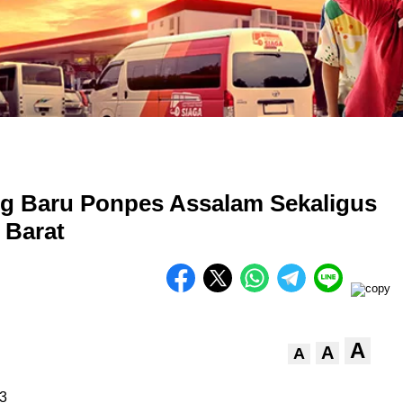
g Baru Ponpes Assalam Sekaligus
 Barat
A
A
A
3