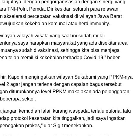
, lanjutnya, dengan pengorganisasian dengan sinergi yang
ara TNI-Polri, Pemda, Dinkes dan seluruh para relawan,
kin akselerasi percepatan vaksinasi di wilayah Jawa Barat
ewujudkan kekebalan komunal atau herd immunity.
ilayah-wilayah wisata yang saat ini sudah mulai
Tentunya saya harapkan masyarakat yang ada disekitar area
semuanya sudah divaksinasi, sehingga kita bisa menjaga
ena telah memiliki kekebalan terhadap Covid-19,” beber
hir, Kapolri mengingatkan wilayah Sukabumi yang PPKM-nya
el 2 agar jangan terlena dengan capaian bagus tersebut.
gan diturunkannya level PPKM maka akan ada pelonggaran-
beberapa sektor.
 jangan kemudian lalai, kurang waspada, terlalu euforia, lalu
dap protokol kesehatan kita tinggalkan, jadi saya ingatkan
 penegakan prokes,” ujar Sigit menekankan.