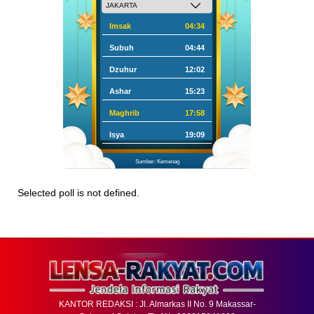
Imsak
04:34
Subuh
04:44
Dzuhur
12:02
Ashar
15:23
Maghrib
17:58
Isya
19:09
Sumber: Kemenag
Selected poll is not defined.
KANTOR REDAKSI : Jl. Almarkas II No. 9 Makassar-