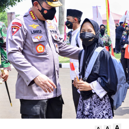
A
A
A