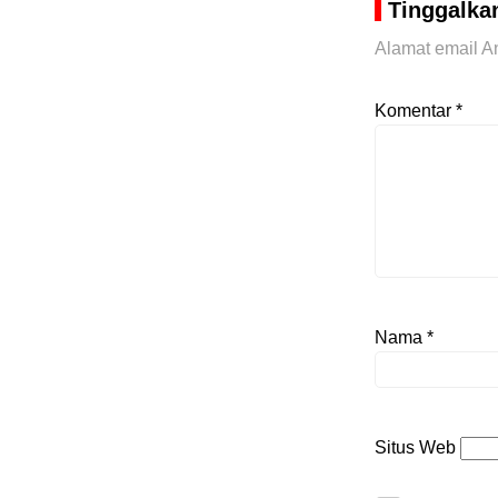
Tinggalka
Alamat email An
Komentar
*
Nama
*
Situs Web