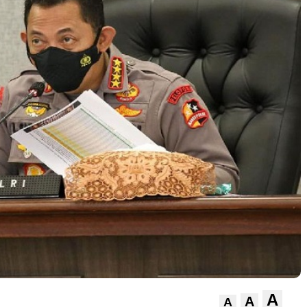
A
A
A