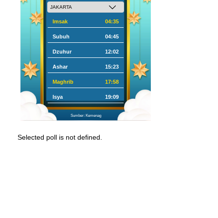
Imsak
04:35
Subuh
04:45
Dzuhur
12:02
Ashar
15:23
Maghrib
17:58
Isya
19:09
Sumber: Kemenag
Selected poll is not defined.