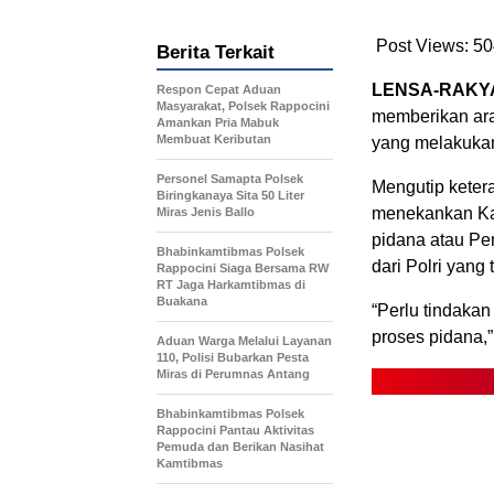
Post Views:
50
Berita Terkait
LENSA-RAKYA
Respon Cepat Aduan
Masyarakat, Polsek Rappocini
memberikan ara
Amankan Pria Mabuk
Membuat Keributan
yang melakukan
Personel Samapta Polsek
Mengutip ketera
Biringkanaya Sita 50 Liter
menekankan Kap
Miras Jenis Ballo
pidana atau Pe
Bhabinkamtibmas Polsek
dari Polri yang
Rappocini Siaga Bersama RW
RT Jaga Harkamtibmas di
Buakana
“Perlu tindakan
proses pidana,”
Aduan Warga Melalui Layanan
110, Polisi Bubarkan Pesta
Miras di Perumnas Antang
Bhabinkamtibmas Polsek
Rappocini Pantau Aktivitas
Pemuda dan Berikan Nasihat
Kamtibmas