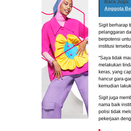
Baca Juga:
Anggota Be
Sigit berharap
pelanggaran da
berpotensi unt
institusi tersebu
“Saya tidak mau
melakukan tind
keras, yang cap
hancur gara-gara
kemudian lakuka
Sigit juga memb
nama baik inst
polisi tidak me
pekerjaan deng