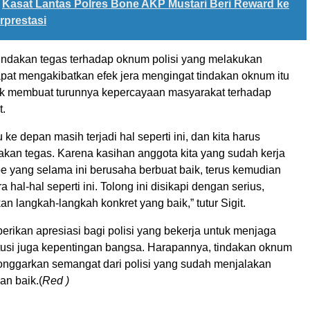
Kasat Lantas Polres Bone AKP Mustari Beri Reward ke
rprestasi
 tindakan tegas terhadap oknum polisi yang melakukan
pat mengakibatkan efek jera mengingat tindakan oknum itu
uk membuat turunnya kepercayaan masyarakat terhadap
t.
 ke depan masih terjadi hal seperti ini, dan kita harus
akan tegas. Karena kasihan anggota kita yang sudah kerja
e yang selama ini berusaha berbuat baik, terus kemudian
 hal-hal seperti ini. Tolong ini disikapi dengan serius,
n langkah-langkah konkret yang baik,” tutur Sigit.
erikan apresiasi bagi polisi yang bekerja untuk menjaga
itusi juga kepentingan bangsa. Harapannya, tindakan oknum
longgarkan semangat dari polisi yang sudah menjalakan
an baik.(
Red )