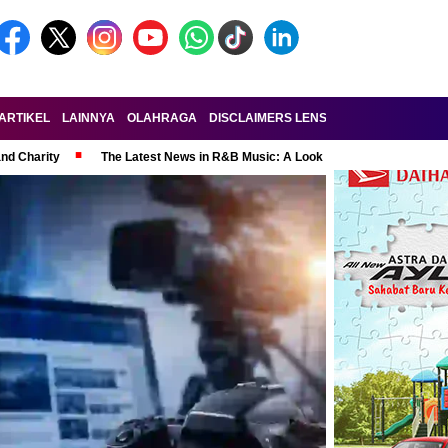
ARTIKEL
LAINNYA
OLAHRAGA
DISCLAIMERS LENSA-RAKYAT.COM
KE
and Charity
The Latest News in R&B Music: A Look at Super Bowl Perform