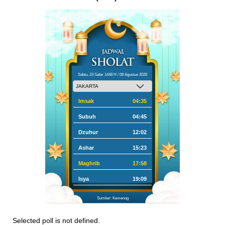
Sabtu, 23 Safar 1448 H / 08 Agustus 2026
Imsak
04:35
Subuh
04:45
Dzuhur
12:02
Ashar
15:23
Maghrib
17:58
Isya
19:09
Sumber: Kemenag
Selected poll is not defined.