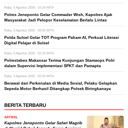
Rabu, 5 Agustus 2026 - 15:24 WITA
Polres Jeneponto Gelar Commader Wish, Kapolres Ajak
Masyarakat Jadi Pelopor Keselamatan Berlalu Lintas
Rabu, 5 Agustus 2026 - 09:00 WITA
Polda Sulsel Gelar TOT Program Paham AI, Perkuat Literasi
Digital Pelajar di Sulsel
Rabu, 5 Agustus 2026 - 02:16 WITA
Polrestabes Makassar Terima Kunjungan Stamaops Polri
dalam Supervisi Implementasi SPKT dan Pamapta
Rabu, 5 Agustus 2026 - 01:50 WITA
Berawal dari Perkenalan di Media Sosial, Pelaku Gelapkan
Sepeda Motor Berhasil Ditangkap Polsek Biringkanaya
BERITA TERBARU
ARTIKEL
Kapolres Jeneponto Gelar Safari Magrib