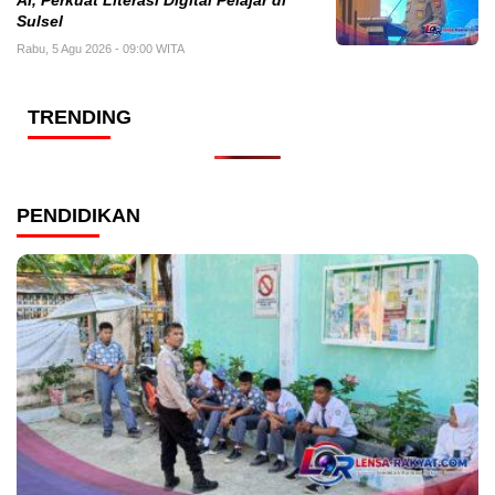
AI, Perkuat Literasi Digital Pelajar di
Sulsel
Rabu, 5 Agu 2026 - 09:00 WITA
TRENDING
PENDIDIKAN