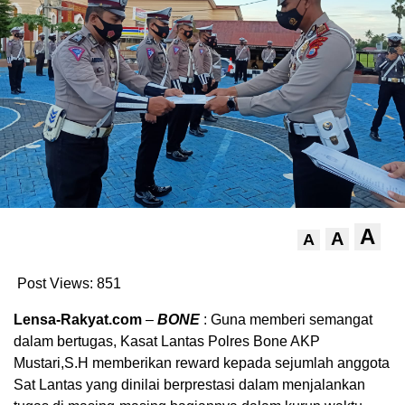
A
A
A
Post Views:
851
Lensa-Rakyat.com
–
BONE
: Guna memberi semangat
dalam bertugas, Kasat Lantas Polres Bone AKP
Mustari,S.H memberikan reward kepada sejumlah anggota
Sat Lantas yang dinilai berprestasi dalam menjalankan