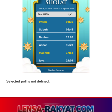
Jum'at, 22 Safar 1448 H / 07 Agustus 2026
Imsak
04:35
Subuh
04:45
Dzuhur
12:02
Ashar
15:23
Maghrib
17:58
Isya
19:09
Sumber: Kemenag
Selected poll is not defined.