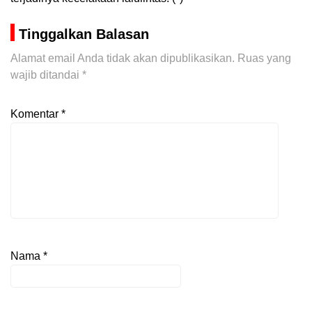
Tinggalkan Balasan
Alamat email Anda tidak akan dipublikasikan.
Ruas yang
wajib ditandai
*
Komentar
*
Nama
*