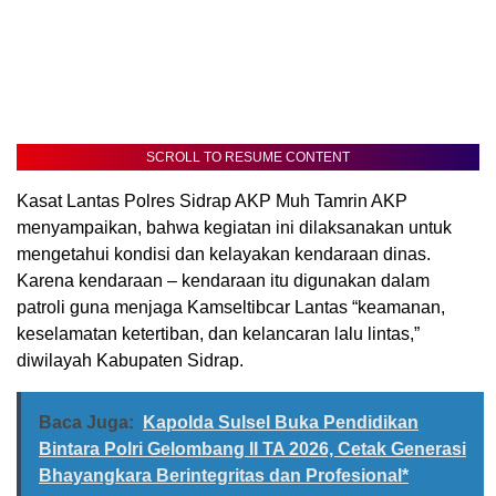
SCROLL TO RESUME CONTENT
Kasat Lantas Polres Sidrap AKP Muh Tamrin AKP
menyampaikan, bahwa kegiatan ini dilaksanakan untuk
mengetahui kondisi dan kelayakan kendaraan dinas.
Karena kendaraan – kendaraan itu digunakan dalam
patroli guna menjaga Kamseltibcar Lantas “keamanan,
keselamatan ketertiban, dan kelancaran lalu lintas,”
diwilayah Kabupaten Sidrap.
Baca Juga:
Kapolda Sulsel Buka Pendidikan
Bintara Polri Gelombang II TA 2026, Cetak Generasi
Bhayangkara Berintegritas dan Profesional*