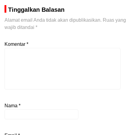
Tinggalkan Balasan
Alamat email Anda tidak akan dipublikasikan.
Ruas yang
wajib ditandai
*
Komentar
*
Nama
*