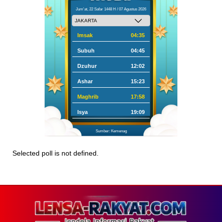
Jum'at, 22 Safar 1448 H / 07 Agustus 2026
Imsak
04:35
Subuh
04:45
Dzuhur
12:02
Ashar
15:23
Maghrib
17:58
Isya
19:09
Sumber: Kemenag
Selected poll is not defined.