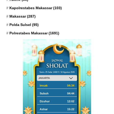
Kapolrestabes Makassar
(103)
Makassar
(287)
Polda Sulsel
(95)
Polrestabes Makassar
(1691)
Senin, 25 Safar 1448 H / 10 Agustus 2026
Imsak
04:34
Subuh
04:44
Dzuhur
12:02
Ashar
15:22