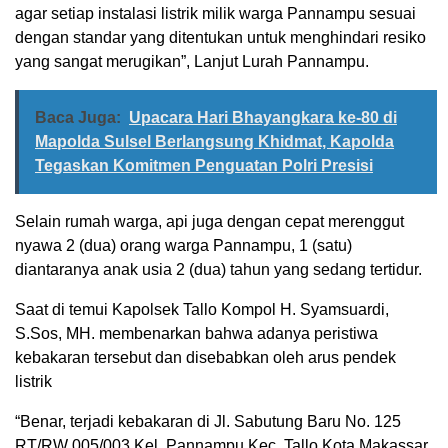
agar setiap instalasi listrik milik warga Pannampu sesuai
dengan standar yang ditentukan untuk menghindari resiko
yang sangat merugikan”, Lanjut Lurah Pannampu.
Baca Juga:
Upacara Hari Bhayangkara ke-80 di
Mapolda Sulsel Berlangsung Khidmat, Kapolda
Tegaskan Komitmen Penguatan Polri Presisi
Selain rumah warga, api juga dengan cepat merenggut
nyawa 2 (dua) orang warga Pannampu, 1 (satu)
diantaranya anak usia 2 (dua) tahun yang sedang tertidur.
Saat di temui Kapolsek Tallo Kompol H. Syamsuardi,
S.Sos, MH. membenarkan bahwa adanya peristiwa
kebakaran tersebut dan disebabkan oleh arus pendek
listrik
“Benar, terjadi kebakaran di Jl. Sabutung Baru No. 125
RT/RW 005/003 Kel. Pannampu Kec. Tallo Kota Makassar.