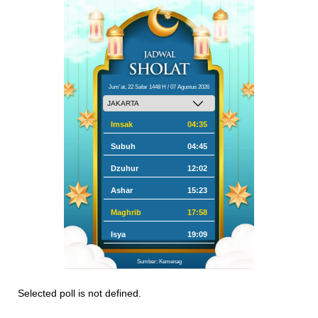
Jum'at, 22 Safar 1448 H / 07 Agustus 2026
Imsak
04:35
Subuh
04:45
Dzuhur
12:02
Ashar
15:23
Maghrib
17:58
Isya
19:09
Sumber: Kemenag
Selected poll is not defined.