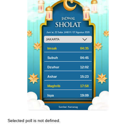
Jum'at, 22 Safar 1448 H / 07 Agustus 2026
Imsak
04:35
Subuh
04:45
Dzuhur
12:02
Ashar
15:23
Maghrib
17:58
Isya
19:09
Sumber: Kemenag
Selected poll is not defined.