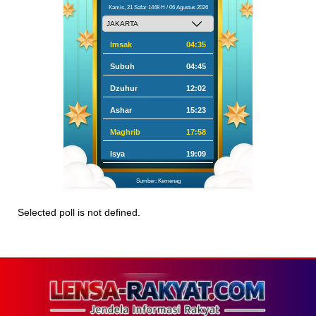
Kamis, 21 Safar 1448 H / 06 Agustus 2026
Imsak
04:35
Subuh
04:45
Dzuhur
12:02
Ashar
15:23
Maghrib
17:58
Isya
19:09
Sumber: Kemenag
Selected poll is not defined.