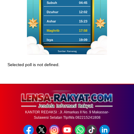
Subuh
04:45
Dzuhur
12:02
Ashar
15:23
Maghrib
17:58
Isya
19:09
Sumber: Kemenag
Selected poll is not defined.
KANTOR REDAKSI : Jl. Almarkas II No. 9 Makassar-
Sulawesi Selatan Tlp/Wa 082215241808