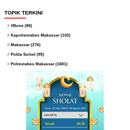
TOPIK TERKINI
#Bone
(86)
Kapolrestabes Makassar
(102)
Makassar
(276)
Polda Sulsel
(95)
Polrestabes Makassar
(1681)
Kamis, 21 Safar 1448 H / 06 Agustus 2026
Imsak
04:35