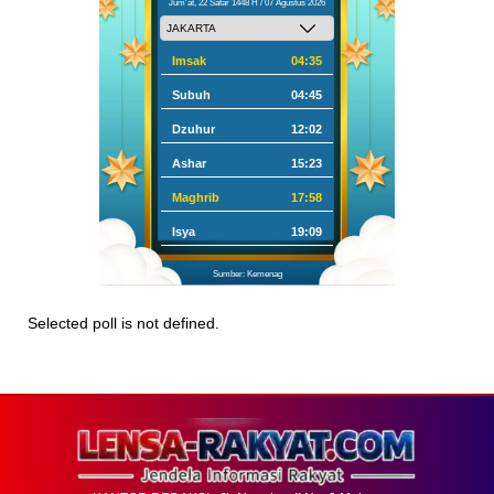
Jum'at, 22 Safar 1448 H / 07 Agustus 2026
Imsak
04:35
Subuh
04:45
Dzuhur
12:02
Ashar
15:23
Maghrib
17:58
Isya
19:09
Sumber: Kemenag
Selected poll is not defined.