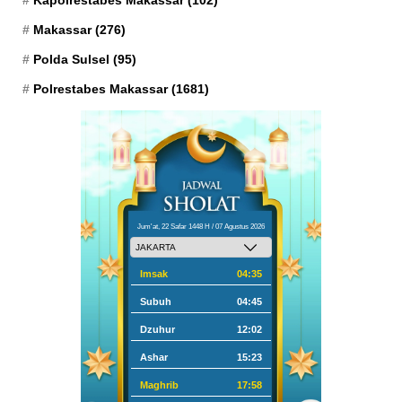
Kapolrestabes Makassar
(102)
Makassar
(276)
Polda Sulsel
(95)
Polrestabes Makassar
(1681)
Jum'at, 22 Safar 1448 H / 07 Agustus 2026
Imsak
04:35
Subuh
04:45
Dzuhur
12:02
Ashar
15:23
Maghrib
17:58