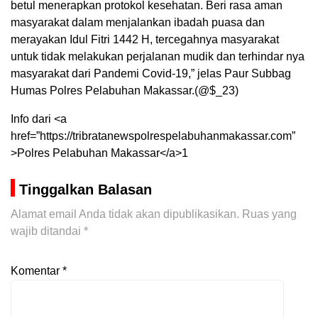
betul menerapkan protokol kesehatan. Beri rasa aman
masyarakat dalam menjalankan ibadah puasa dan
merayakan Idul Fitri 1442 H, tercegahnya masyarakat
untuk tidak melakukan perjalanan mudik dan terhindar nya
masyarakat dari Pandemi Covid-19,” jelas Paur Subbag
Humas Polres Pelabuhan Makassar.(@$_23)
Info dari <a
href=”https://tribratanewspolrespelabuhanmakassar.com”
>Polres Pelabuhan Makassar</a>1
Tinggalkan Balasan
Alamat email Anda tidak akan dipublikasikan.
Ruas yang
wajib ditandai
*
Komentar
*