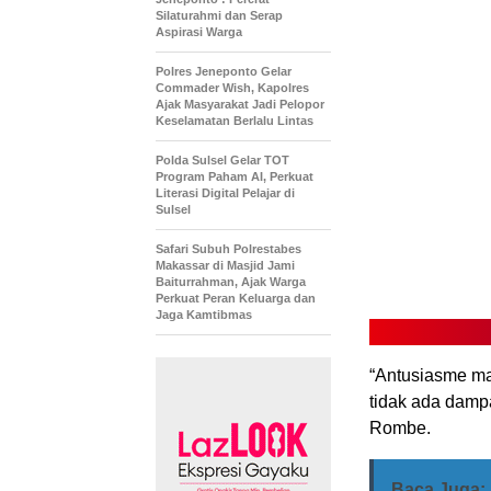
Silaturahmi dan Serap
Aspirasi Warga
Polres Jeneponto Gelar
Commader Wish, Kapolres
Ajak Masyarakat Jadi Pelopor
Keselamatan Berlalu Lintas
Polda Sulsel Gelar TOT
Program Paham AI, Perkuat
Literasi Digital Pelajar di
Sulsel
Safari Subuh Polrestabes
Makassar di Masjid Jami
Baiturrahman, Ajak Warga
Perkuat Peran Keluarga dan
Jaga Kamtibmas
“Antusiasme mas
tidak ada dampa
Rombe.
Baca Juga: