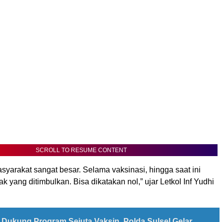
SCROLL TO RESUME CONTENT
yarakat sangat besar. Selama vaksinasi, hingga saat ini
k yang ditimbulkan. Bisa dikatakan nol,” ujar Letkol Inf Yudhi
Dukung Program Sejuta Vaksin, Polda Sulsel Gelar