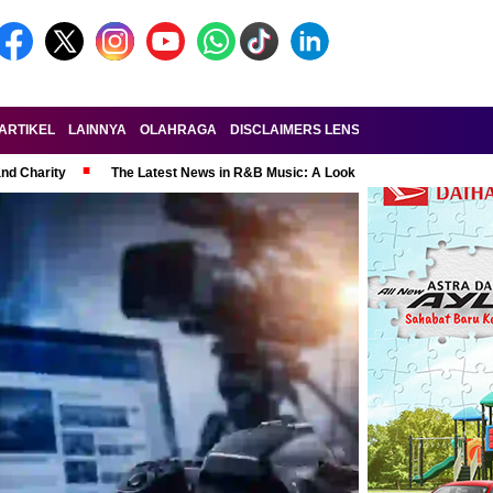
ARTIKEL
LAINNYA
OLAHRAGA
DISCLAIMERS LENSA-RAKYAT.COM
KE
and Charity
The Latest News in R&B Music: A Look at Super Bowl Perform