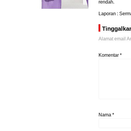
rendah.
Laporan : Ser
Tinggalka
Alamat email An
Komentar
*
Nama
*