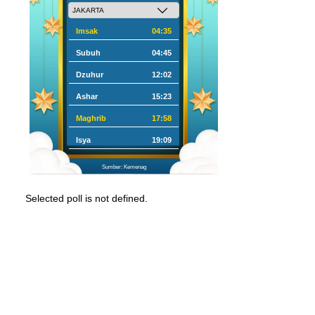
Imsak
04:35
Subuh
04:45
Dzuhur
12:02
Ashar
15:23
Maghrib
17:58
Isya
19:09
Sumber: Kemenag
Selected poll is not defined.