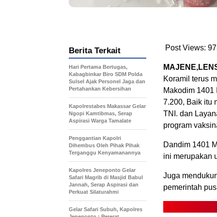
Post Views:
97
Berita Terkait
MAJENE,LEN
Hari Pertama Bertugas,
Kabagbinkar Biro SDM Polda
Koramil terus 
Sulsel Ajak Personel Jaga dan
Pertahankan Kebersihan
Makodim 1401 M
7.200, Baik it
Kapolrestabes Makassar Gelar
TNI. dan Layan
Ngopi Kamtibmas, Serap
Aspirasi Warga Tamalate
program vaksina
Penggantian Kapolri
Dandim 1401 Ma
Dihembus Oleh Pihak Pihak
Terganggu Kenyamanannya
ini merupakan 
Kapolres Jeneponto Gelar
Juga mendukung 
Safari Magrib di Masjid Babul
Jannah, Serap Aspirasi dan
pemerintah pus
Perkuat Silaturahmi
Gelar Safari Subuh, Kapolres
Jeneponto : Pererat