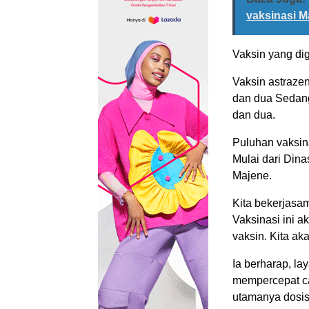
vaksinasi M
Vaksin yang di
Vaksin astraze
dan dua Sedang
dan dua.
Puluhan vaksinat
Mulai dari Din
Majene.
Kita bekerjas
Vaksinasi ini a
vaksin. Kita a
Ia berharap, l
mempercepat ca
utamanya dosis