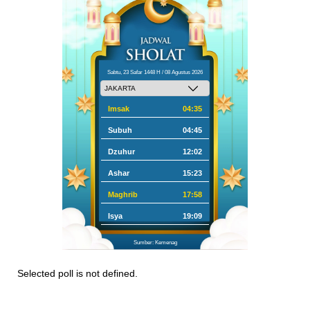
Sabtu, 23 Safar 1448 H / 08 Agustus 2026
Imsak
04:35
Subuh
04:45
Dzuhur
12:02
Ashar
15:23
Maghrib
17:58
Isya
19:09
Sumber: Kemenag
Selected poll is not defined.