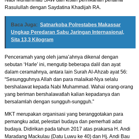
Rasulullah dengan Saydatina Khadijah RA.
Baca Juga:
Satnarkoba Polrestabes Makassar
Ungkap Peredaran Sabu Jaringan Internasional,
Sita 13,3 Kilogram
Penceramah yang oleh jama’ahnya dikenal dengan
sebutan ‘Harle’ ini, mengutip beberapa dalil dan ayat
dalam ceramahnya, antara lain Surah Al-Ahzab ayat 56:
“Sesungguhnya Allah dan para malaikat-Nya selalu
bershalawat kepada Nabi Muhammad. Wahai orang-orang
yang beriman bershalawatlah kalian kepadanya dan
bersalamlah dengan sungguh-sungguh.”
MKT merupakan organisasi yang beranggotakan para
pemangku adat, pelestari budaya dan pemerhati adat
budaya. Didirikan pada tahun 2017 atas prakarsa H. Andi
Maradang Mackulau (Datu Luwu ke 40) dan Hj. Andi Bau