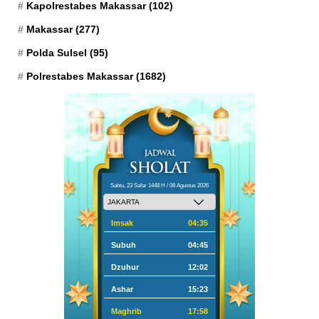
Kapolrestabes Makassar
(102)
Makassar
(277)
Polda Sulsel
(95)
Polrestabes Makassar
(1682)
Sabtu, 23 Safar 1448 H / 08 Agustus 2026
Imsak
04:35
Subuh
04:45
Dzuhur
12:02
Ashar
15:23
Maghrib
17:58