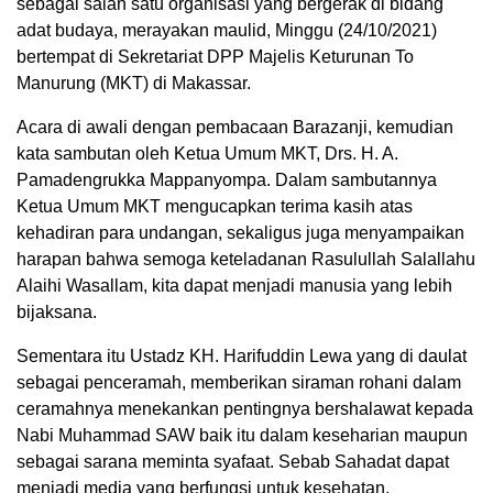
sebagai salah satu organisasi yang bergerak di bidang
adat budaya, merayakan maulid, Minggu (24/10/2021)
bertempat di Sekretariat DPP Majelis Keturunan To
Manurung (MKT) di Makassar.
Acara di awali dengan pembacaan Barazanji, kemudian
kata sambutan oleh Ketua Umum MKT, Drs. H. A.
Pamadengrukka Mappanyompa. Dalam sambutannya
Ketua Umum MKT mengucapkan terima kasih atas
kehadiran para undangan, sekaligus juga menyampaikan
harapan bahwa semoga keteladanan Rasulullah Salallahu
Alaihi Wasallam, kita dapat menjadi manusia yang lebih
bijaksana.
Sementara itu Ustadz KH. Harifuddin Lewa yang di daulat
sebagai penceramah, memberikan siraman rohani dalam
ceramahnya menekankan pentingnya bershalawat kepada
Nabi Muhammad SAW baik itu dalam keseharian maupun
sebagai sarana meminta syafaat. Sebab Sahadat dapat
menjadi media yang berfungsi untuk kesehatan,