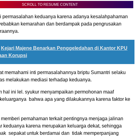
SCROLL TO RESUME CONTENT
rdi permasalahan keduanya karena adanya kesalahpahaman
ebabkan kemarahan dan berdampak pada pengrusakan
raannya.
Kejari Majene Benarkan Penggeledahan di Kantor KPU
aan Korupsi
aat memahami inti permasalahannya briptu Sumantri selaku
as melakukan mediasi terhadap keduanya.
 hal ini lel. syukur menyampaikan permohonan maaf
 keluarganya bahwa apa yang dilakukannya karena faktor ke
i memberi pemahaman terkait pentingnya menjaga jalinan
tar keduanya karena merupakan keluarga dekat, sehingga
hak sepakat untuk berdamai dan tidak memperpanjang