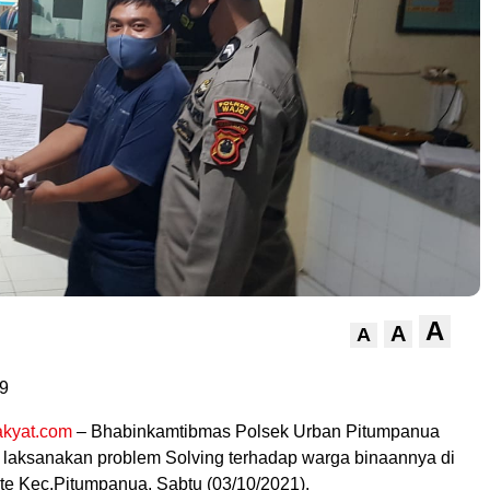
A
A
A
9
kyat.com
– Bhabinkamtibmas Polsek Urban Pitumpanua
i laksanakan problem Solving terhadap warga binaannya di
te Kec.Pitumpanua, Sabtu (03/10/2021).