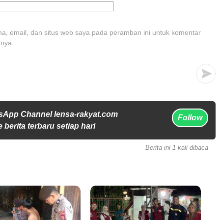
, email, dan situs web saya pada peramban ini untuk komentar
tnya.
sApp Channel lensa-rakyat.com
Follow
 berita terbaru setiap hari
Berita ini 1 kali dibaca