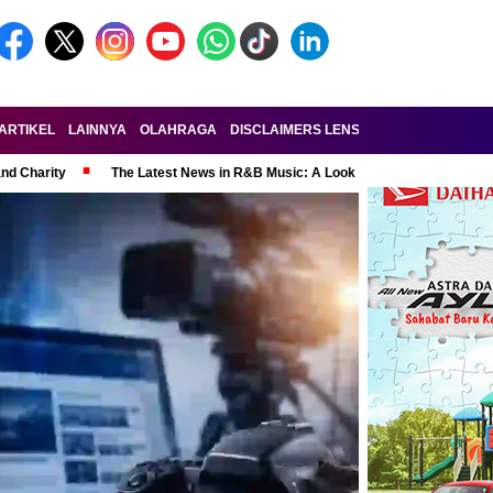
ARTIKEL
LAINNYA
OLAHRAGA
DISCLAIMERS LENSA-RAKYAT.COM
KE
and Charity
The Latest News in R&B Music: A Look at Super Bowl Perform