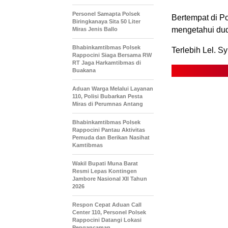
Personel Samapta Polsek
Bertempat di P
Biringkanaya Sita 50 Liter
mengetahui dud
Miras Jenis Ballo
Bhabinkamtibmas Polsek
Terlebih Lel. S
Rappocini Siaga Bersama RW
RT Jaga Harkamtibmas di
Buakana
Aduan Warga Melalui Layanan
110, Polisi Bubarkan Pesta
Miras di Perumnas Antang
Bhabinkamtibmas Polsek
Rappocini Pantau Aktivitas
Pemuda dan Berikan Nasihat
Kamtibmas
Wakil Bupati Muna Barat
Resmi Lepas Kontingen
Jambore Nasional XII Tahun
2026
Respon Cepat Aduan Call
Center 110, Personel Polsek
Rappocini Datangi Lokasi
Pengancaman