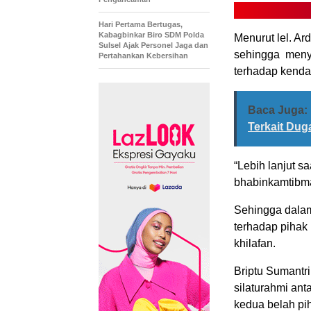
Hari Pertama Bertugas,
Kabagbinkar Biro SDM Polda
Menurut lel. A
Sulsel Ajak Personel Jaga dan
sehingga meny
Pertahankan Kebersihan
terhadap kenda
Baca Juga:
Terkait Dug
“Lebih lanjut s
bhabinkamtibm
Sehingga dalam
terhadap pihak
khilafan.
Briptu Sumantr
silaturahmi an
kedua belah pi