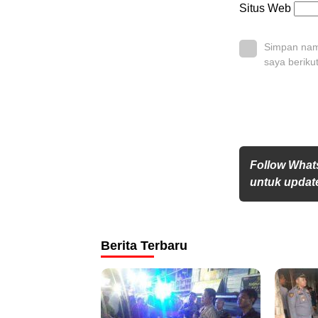
Situs Web
Simpan nama
saya beriku
Follow What
untuk update
Berita Terbaru