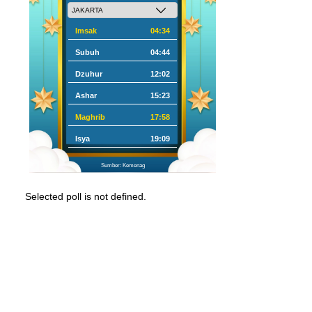
Imsak
04:34
Subuh
04:44
Dzuhur
12:02
Ashar
15:23
Maghrib
17:58
Isya
19:09
Sumber: Kemenag
Selected poll is not defined.