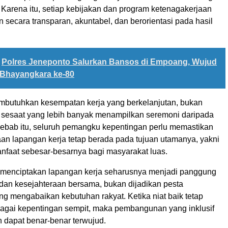
 Karena itu, setiap kebijakan dan program ketenagakerjaan
n secara transparan, akuntabel, dan berorientasi pada hasil
Polres Jeneponto Salurkan Bansos di Empoang, Wujud
 Bhayangkara ke-80
butuhkan kesempatan kerja yang berkelanjutan, bukan
 sesaat yang lebih banyak menampilkan seremoni daripada
ebab itu, seluruh pemangku kepentingan perlu memastikan
an lapangan kerja tetap berada pada tujuan utamanya, yakni
faat sebesar-besarnya bagi masyarakat luas.
 menciptakan lapangan kerja seharusnya menjadi panggung
dan kesejahteraan bersama, bukan dijadikan pesta
g mengabaikan kebutuhan rakyat. Ketika niat baik tetap
rbagai kepentingan sempit, maka pembangunan yang inklusif
n dapat benar-benar terwujud.