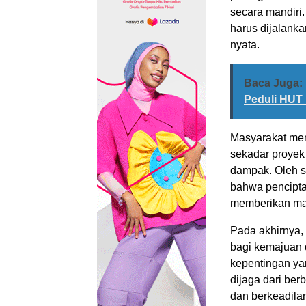
secara mandiri.
harus dijalanka
nyata.
Baca Juga:
Peduli HUT
Masyarakat mem
sekadar proyek
dampak. Oleh s
bahwa pencipta
memberikan man
Pada akhirnya,
bagi kemajuan 
kepentingan yan
dijaga dari be
dan berkeadila