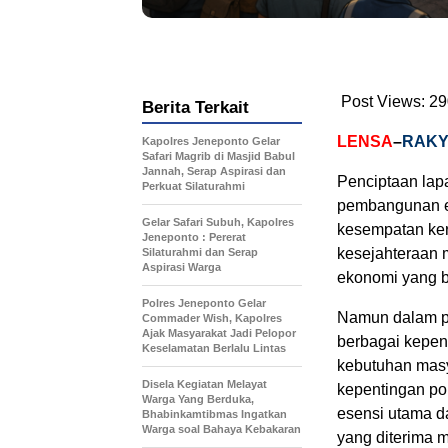
Post Views:
29
Berita Terkait
LENSA
–
RAKY
Kapolres Jeneponto Gelar
Safari Magrib di Masjid Babul
Jannah, Serap Aspirasi dan
Penciptaan lap
Perkuat Silaturahmi
pembangunan ek
Gelar Safari Subuh, Kapolres
kesempatan ker
Jeneponto : Pererat
kesejahteraan 
Silaturahmi dan Serap
Aspirasi Warga
ekonomi yang b
Polres Jeneponto Gelar
Namun dalam pra
Commader Wish, Kapolres
Ajak Masyarakat Jadi Pelopor
berbagai kepen
Keselamatan Berlalu Lintas
kebutuhan masy
Disela Kegiatan Melayat
kepentingan pol
Warga Yang Berduka,
esensi utama d
Bhabinkamtibmas Ingatkan
Warga soal Bahaya Kebakaran
yang diterima m