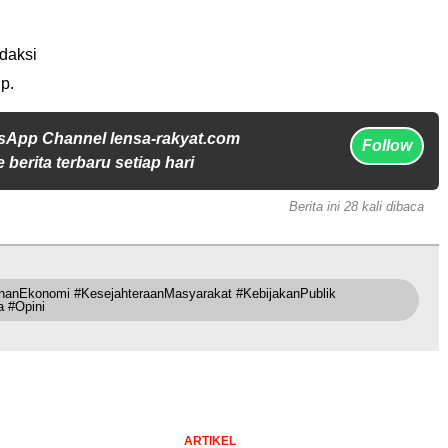
daksi
p.
sApp Channel lensa-rakyat.com
Follow
 berita terbaru setiap hari
Berita ini 28 kali dibaca
nanEkonomi #KesejahteraanMasyarakat #KebijakanPublik
 #Opini
ARTIKEL