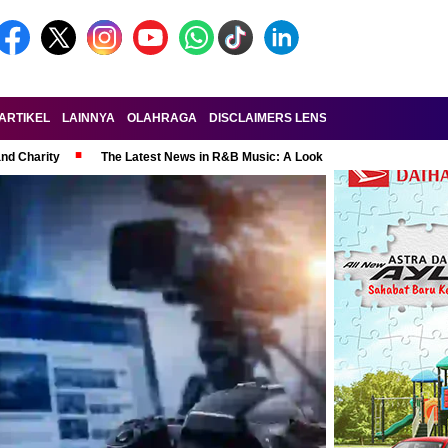
ARTIKEL
LAINNYA
OLAHRAGA
DISCLAIMERS LENSA-RAKYAT.COM
KE
and Charity
The Latest News in R&B Music: A Look at Super Bowl Perform