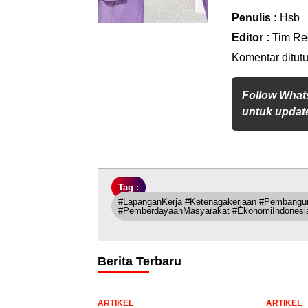
Penulis :
Hsb
Editor :
Tim Re
Komentar ditutu
Follow What
untuk update
Tag :
#LapanganKerja #Ketenagakerjaan #Pembangu
#PemberdayaanMasyarakat #EkonomiIndonesia
Berita Terbaru
ARTIKEL
ARTIKEL