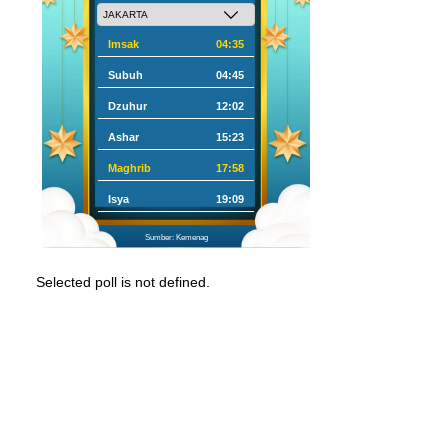
Imsak
04:35
Subuh
04:45
Dzuhur
12:02
Ashar
15:23
Maghrib
17:58
Isya
19:09
Sumber: Kemenag
Selected poll is not defined.