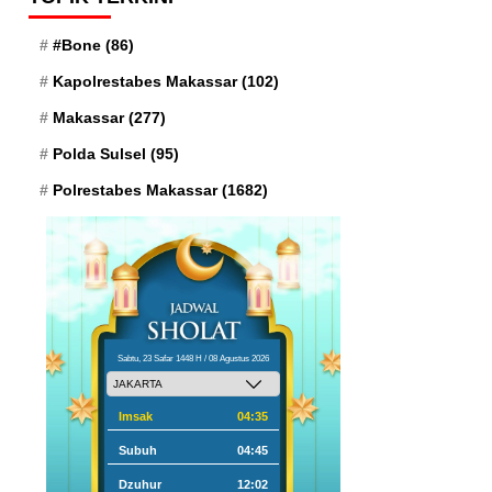
#Bone
(86)
Kapolrestabes Makassar
(102)
Makassar
(277)
Polda Sulsel
(95)
Polrestabes Makassar
(1682)
Sabtu, 23 Safar 1448 H / 08 Agustus 2026
Imsak
04:35
Subuh
04:45
Dzuhur
12:02