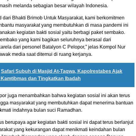
masih melanda sebagian besar wilayah Indonesia.
d dari Bhakti Brimob Untuk Masyarakat, kami berkomitmen
mbantu masyarakat yang membutuhkan di masa pandemi ini
nakan kegiatan bakti sosial yaitu berbagi paket sembako.
embako yang kami bagikan seluruhnya berasal dari
rela dari personel Batalyon C Pelopor,” jelas Kompol Nur
awak media saat ditemui di ruang kerjanya.
Safari Subuh di Masjid At-Taqwa, Kapolrestabes Ajak
 Kamtibmas dan Tingkatkan Ibadah
or juga menambahkan bahwa kegiatan sosial ini akan terus
ingga masyarakat yang membutuhkan dapat menerima bantuan
kmati indahnya bulan suci Ramadhan.
us berupaya agar kegiatan bakti sosial ini dapat terus berlanjut
rakat yang kekurangan dapat menikmati keindahan bulan