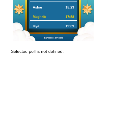
Ashar
15:23
Maghrib
17:58
Isya
19:09
Sumber: Kemenag
Selected poll is not defined.