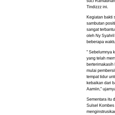
suci Ramadhan
Tindizzz ini.
Kegiatan bakti
sambutan posit
sangat terbant
oleh Ny Syahri
beberapa waktu 
” Sebelumnya 
yang telah mem
berterimakasih
mulai pembersi
tempat tidur un
kebaikan dari 
Aamiin,” ujarny
Sementara itu 
Sulsel Kombes 
menginstrusika