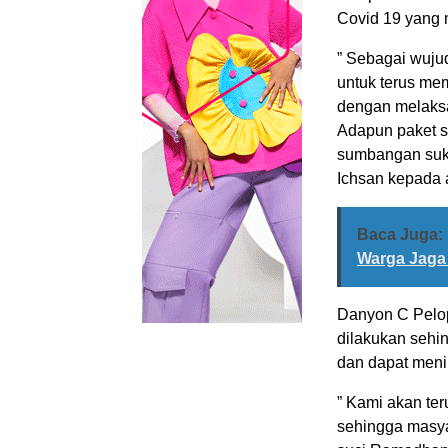
Covid 19 yang 
” Sebagai wuju
untuk terus me
dengan melaksa
Adapun paket s
sumbangan suka
Ichsan kepada 
Baca Juga:
Warga Jaga
Danyon C Pelop
dilakukan seh
dan dapat meni
” Kami akan ter
sehingga masya