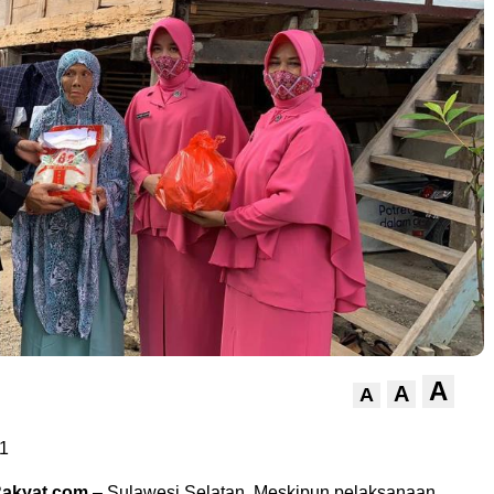
A
A
A
1
Rakyat.com
– Sulawesi Selatan. Meskipun pelaksanaan