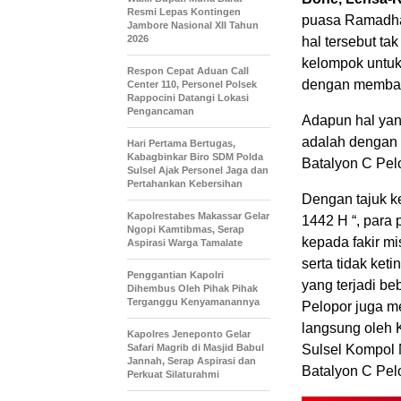
Resmi Lepas Kontingen
puasa Ramadhan
Jambore Nasional XII Tahun
2026
hal tersebut t
kelompok untuk
Respon Cepat Aduan Call
dengan memba
Center 110, Personel Polsek
Rappocini Datangi Lokasi
Pengancaman
Adapun hal yang
adalah dengan k
Hari Pertama Bertugas,
Kabagbinkar Biro SDM Polda
Batalyon C Pelo
Sulsel Ajak Personel Jaga dan
Pertahankan Kebersihan
Dengan tajuk k
Kapolrestabes Makassar Gelar
1442 H “, para
Ngopi Kamtibmas, Serap
kepada fakir mi
Aspirasi Warga Tamalate
serta tidak ket
Penggantian Kapolri
yang terjadi be
Dihembus Oleh Pihak Pihak
Terganggu Kenyamanannya
Pelopor juga m
langsung oleh 
Kapolres Jeneponto Gelar
Safari Magrib di Masjid Babul
Sulsel Kompol 
Jannah, Serap Aspirasi dan
Batalyon C Pel
Perkuat Silaturahmi