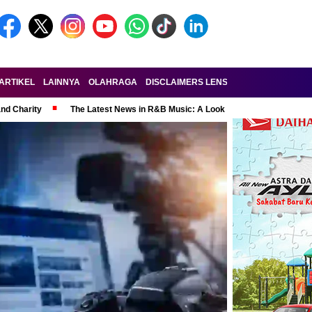
ARTIKEL
LAINNYA
OLAHRAGA
DISCLAIMERS LENSA-RAKYAT.COM
KE
and Charity
The Latest News in R&B Music: A Look at Super Bowl Perform