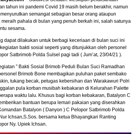
 tahun ini pandemi Covid 19 masih belum berakhir, namun
ak menyurutkan semangat sebagian besar orang ataupun
 meraih pahala di bulan yang penuh berkah ini, salah satunya
ntu sesama.
 dapat dilakukan untuk berbagi keceriaan di bulan suci ini
egiatan bakti sosial seperti yang ditunjukkan oleh personel
por Satbrimob Polda Sulsel pagi tadi ( Jum’at, 23/04/21 ).
egiatan ” Bakti Sosial Brimob Peduli Bulan Suci Ramadhan
 personel Brimob Bone membagikan puluhan paket sembako
skin, tukang becak, petugas kebersihan dan Warakawuri Polri
inggalan pula korban musibah kebakaran di Kelurahan Palette
berapa waktu lalu. Khusus bagi korban kebakaran, Batalyon C
emberikan bantuan berupa lemari pakaian yang diserahkan
Komandan Batalyon ( Danyon ) C Pelopor Satbrimob Polda
Nur Ichsan,S.Sos. bersama ketua Bhayangkari Ranting
opor Ny. Upiek Ichsan.