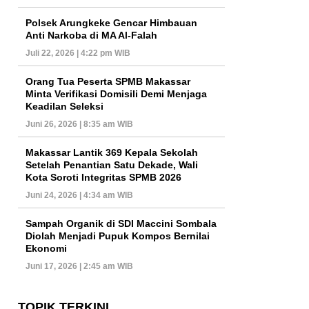
Polsek Arungkeke Gencar Himbauan
Anti Narkoba di MA Al-Falah
Juli 22, 2026 | 4:22 pm WIB
Orang Tua Peserta SPMB Makassar
Minta Verifikasi Domisili Demi Menjaga
Keadilan Seleksi
Juni 26, 2026 | 8:35 am WIB
Makassar Lantik 369 Kepala Sekolah
Setelah Penantian Satu Dekade, Wali
Kota Soroti Integritas SPMB 2026
Juni 24, 2026 | 4:34 am WIB
Sampah Organik di SDI Maccini Sombala
Diolah Menjadi Pupuk Kompos Bernilai
Ekonomi
Juni 17, 2026 | 2:45 am WIB
TOPIK TERKINI