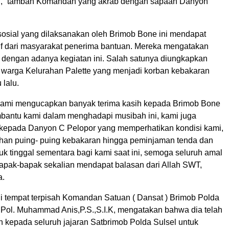
,” tambah Komandan yang akrab dengan sapaan Danyon
 sosial yang dilaksanakan oleh Brimob Bone ini mendapat
if dari masyarakat penerima bantuan. Mereka mengatakan
u dengan adanya kegiatan ini. Salah satunya diungkapkan
l warga Kelurahan Palette yang menjadi korban kebakaran
lalu.
kami mengucapkan banyak terima kasih kepada Brimob Bone
bantu kami dalam menghadapi musibah ini, kami juga
 kepada Danyon C Pelopor yang memperhatikan kondisi kami,
han puing- puing kebakaran hingga peminjaman tenda dan
tuk tinggal sementara bagi kami saat ini, semoga seluruh amal
bapak-bapak sekalian mendapat balasan dari Allah SWT,
a.
di tempat terpisah Komandan Satuan ( Dansat ) Brimob Polda
Pol. Muhammad Anis,P.S.,S.I.K, mengatakan bahwa dia telah
n kepada seluruh jajaran Satbrimob Polda Sulsel untuk