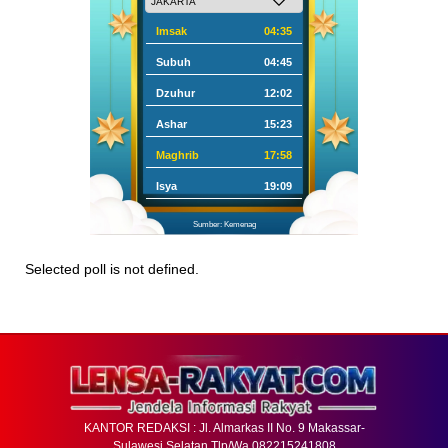
Imsak
04:35
Subuh
04:45
Dzuhur
12:02
Ashar
15:23
Maghrib
17:58
Isya
19:09
Sumber: Kemenag
Selected poll is not defined.
KANTOR REDAKSI : Jl. Almarkas II No. 9 Makassar-
Sulawesi Selatan Tlp/Wa 082215241808