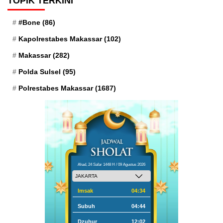
TOPIK TERKINI
#Bone
(86)
Kapolrestabes Makassar
(102)
Makassar
(282)
Polda Sulsel
(95)
Polrestabes Makassar
(1687)
Ahad, 24 Safar 1448 H / 09 Agustus 2026
Imsak
04:34
Subuh
04:44
Dzuhur
12:02