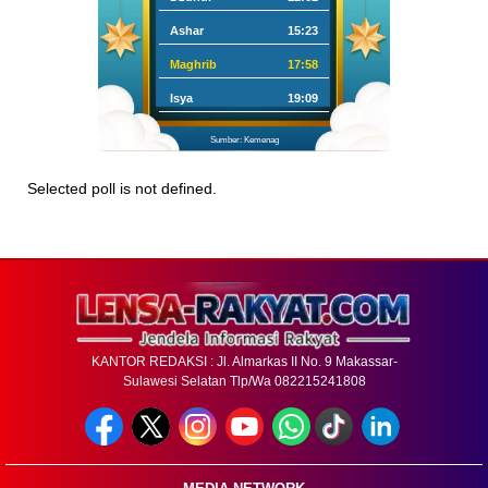
Ashar
15:23
Maghrib
17:58
Isya
19:09
Sumber: Kemenag
Selected poll is not defined.
KANTOR REDAKSI : Jl. Almarkas II No. 9 Makassar-
Sulawesi Selatan Tlp/Wa 082215241808