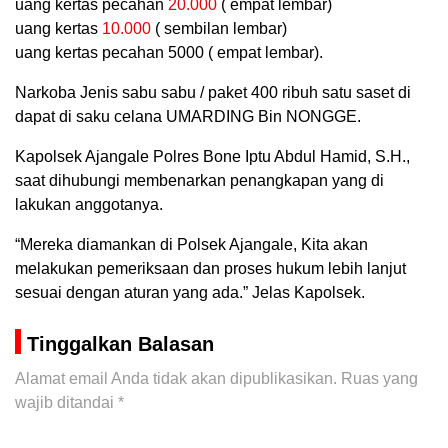
uang kertas pecahan
20.000
( empat lembar)
uang kertas
10.000
( sembilan lembar)
uang kertas pecahan 5000 ( empat lembar).
Narkoba Jenis sabu sabu / paket 400 ribuh satu saset di
dapat di saku celana UMARDING Bin NONGGE.
Kapolsek Ajangale Polres Bone Iptu Abdul Hamid, S.H.,
saat dihubungi membenarkan penangkapan yang di
lakukan anggotanya.
“Mereka diamankan di Polsek Ajangale, Kita akan
melakukan pemeriksaan dan proses hukum lebih lanjut
sesuai dengan aturan yang ada.” Jelas Kapolsek.
Tinggalkan Balasan
Alamat email Anda tidak akan dipublikasikan.
Ruas yang
wajib ditandai
*