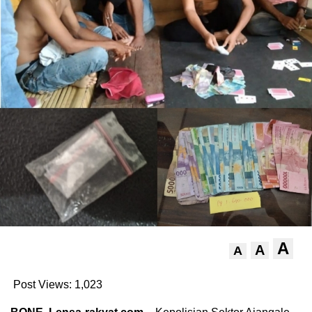
A
A
A
Post Views:
1,023