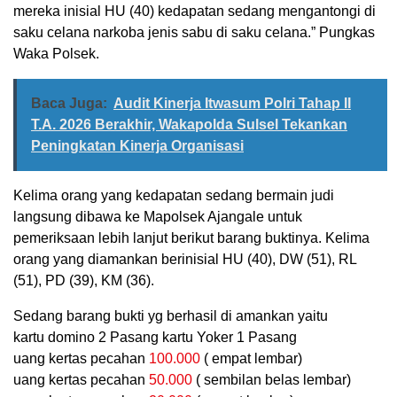
mereka inisial HU (40) kedapatan sedang mengantongi di
saku celana narkoba jenis sabu di saku celana.” Pungkas
Waka Polsek.
Baca Juga:
Audit Kinerja Itwasum Polri Tahap II
T.A. 2026 Berakhir, Wakapolda Sulsel Tekankan
Peningkatan Kinerja Organisasi
Kelima orang yang kedapatan sedang bermain judi
langsung dibawa ke Mapolsek Ajangale untuk
pemeriksaan lebih lanjut berikut barang buktinya. Kelima
orang yang diamankan berinisial HU (40), DW (51), RL
(51), PD (39), KM (36).
Sedang barang bukti yg berhasil di amankan yaitu
kartu domino 2 Pasang kartu Yoker 1 Pasang
uang kertas pecahan
100.000
( empat lembar)
uang kertas pecahan
50.000
( sembilan belas lembar)