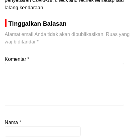
penyebaran Covid-19, check and rechek terhadap lalu
lalang kendaraan.
Tinggalkan Balasan
Alamat email Anda tidak akan dipublikasikan.
Ruas yang
wajib ditandai
*
Komentar
*
Nama
*