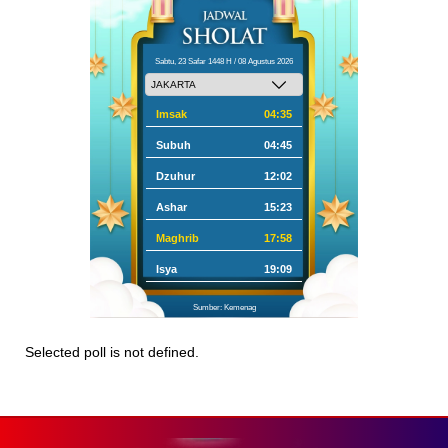
Sabtu, 23 Safar 1448 H / 08 Agustus 2026
Imsak
04:35
Subuh
04:45
Dzuhur
12:02
Ashar
15:23
Maghrib
17:58
Isya
19:09
Sumber: Kemenag
Selected poll is not defined.