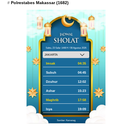
Polrestabes Makassar
(1682)
Sabtu, 23 Safar 1448 H / 08 Agustus 2026
Imsak
04:35
Subuh
04:45
Dzuhur
12:02
Ashar
15:23
Maghrib
17:58
Isya
19:09
Sumber: Kemenag