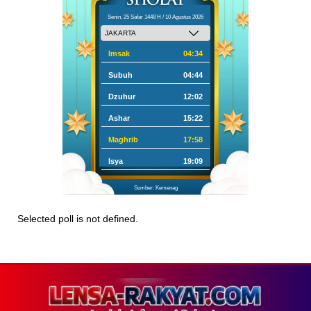
Senin, 25 Safar 1448 H / 10 Agustus 2026
Imsak
04:34
Subuh
04:44
Dzuhur
12:02
Ashar
15:22
Maghrib
17:58
Isya
19:09
Sumber: Kemenag
Selected poll is not defined.