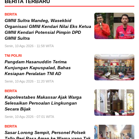
BERITA TERBARU
BERITA
GMNI Sultra Mandeg, Wasekbid
Organisasi GMNI Kendari Nilai Eks Ketua
GMNI Kendari Potensial Pimpin DPD
GMNI Sultra
Senin, 10 Agu 2026 - 11:58 WITA
TNI POLRI
Pangdam Hasanuddin Terima
Kunjungan Kapuspalad, Bahas
Kesiapan Peralatan TNI AD
Senin, 10 Agu 2026 - 11:20 WITA
BERITA
Kapolrestabes Makassar Ajak Warga
Selesaikan Persoalan Lingkungan
Secara Bijak
Senin, 10 Agu 2026 - 07:01 WITA
BERITA
Sasar Lorong Sempit, Personel Polsek
Tallo Beri Rasa Aman ke Warga yang Tak