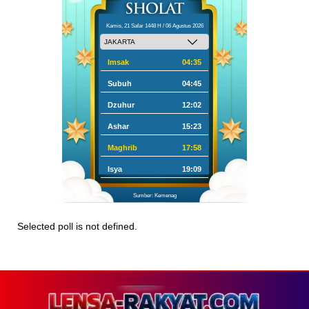
Kamis, 21 Safar 1448 H / 06 Agustus 2026
Imsak
04:35
Subuh
04:45
Dzuhur
12:02
Ashar
15:23
Maghrib
17:58
Isya
19:09
Sumber: Kemenag
Selected poll is not defined.