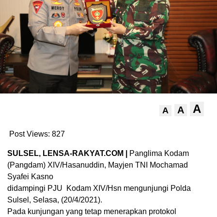
A
A
A
Post Views:
827
SULSEL, LENSA-RAKYAT.COM |
Panglima Kodam
(Pangdam) XIV/Hasanuddin, Mayjen TNI Mochamad
Syafei Kasno
didampingi PJU Kodam XIV/Hsn mengunjungi Polda
Sulsel, Selasa, (20/4/2021).
Pada kunjungan yang tetap menerapkan protokol