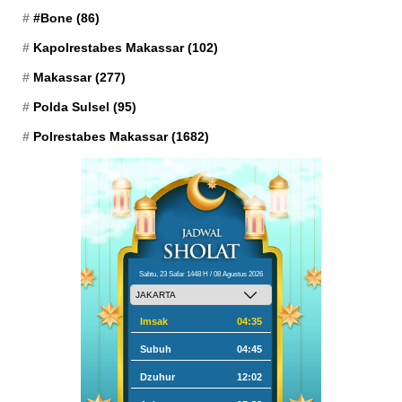
#Bone
(86)
Kapolrestabes Makassar
(102)
Makassar
(277)
Polda Sulsel
(95)
Polrestabes Makassar
(1682)
Sabtu, 23 Safar 1448 H / 08 Agustus 2026
Imsak
04:35
Subuh
04:45
Dzuhur
12:02