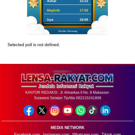
Ashar
15:23
Maghrib
17:58
Isya
19:09
Sumber: Kemenag
Selected poll is not defined.
KANTOR REDAKSI : Jl. Almarkas II No. 9 Makassar-
Sulawesi Selatan Tlp/Wa 082215241808
MEDIA NETWORK
Facebook.com
Instagram.com
Whatsapp.com
Tiktok.com