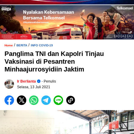
/
/
Home
BERITA
INFO COVID-19
Panglima TNI dan Kapolri Tinjau
Vaksinasi di Pesantren
Minhaajurrosyidiin Jaktim
Ir Berlianta
- Penulis
Selasa, 13 Juli 2021