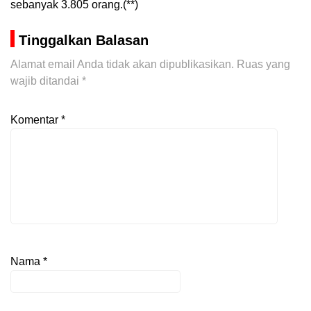
sebanyak 3.805 orang.(**)
Tinggalkan Balasan
Alamat email Anda tidak akan dipublikasikan.
Ruas yang
wajib ditandai
*
Komentar
*
Nama
*