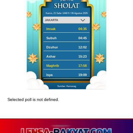
Kamis, 21 Safar 1448 H / 06 Agustus 2026
Imsak
04:35
Subuh
04:45
Dzuhur
12:02
Ashar
15:23
Maghrib
17:58
Isya
19:09
Sumber: Kemenag
Selected poll is not defined.