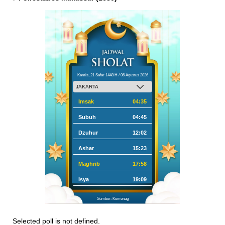
Kamis, 21 Safar 1448 H / 06 Agustus 2026
Imsak
04:35
Subuh
04:45
Dzuhur
12:02
Ashar
15:23
Maghrib
17:58
Isya
19:09
Sumber: Kemenag
Selected poll is not defined.