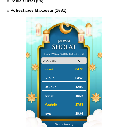
Polda Sulsel
(95)
Polrestabes Makassar
(1681)
Jum'at, 22 Safar 1448 H / 07 Agustus 2026
Imsak
04:35
Subuh
04:45
Dzuhur
12:02
Ashar
15:23
Maghrib
17:58
Isya
19:09
Sumber: Kemenag