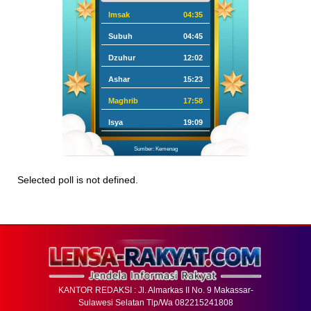
Imsak
04:35
Subuh
04:45
Dzuhur
12:02
Ashar
15:23
Maghrib
17:58
Isya
19:09
Sumber: Kemenag
Selected poll is not defined.
KANTOR REDAKSI : Jl. Almarkas II No. 9 Makassar-
Sulawesi Selatan Tlp/Wa 082215241808