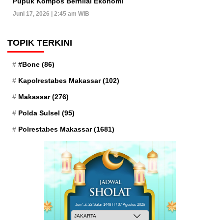
Pupuk Kompos Bernilai Ekonomi
Juni 17, 2026 | 2:45 am WIB
TOPIK TERKINI
#Bone
(86)
Kapolrestabes Makassar
(102)
Makassar
(276)
Polda Sulsel
(95)
Polrestabes Makassar
(1681)
Jum'at, 22 Safar 1448 H / 07 Agustus 2026