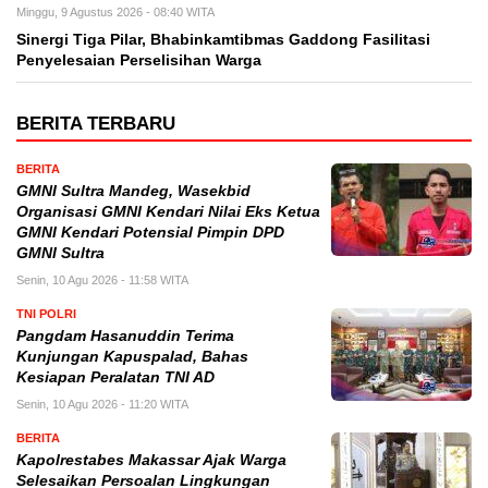
Minggu, 9 Agustus 2026 - 08:40 WITA
Sinergi Tiga Pilar, Bhabinkamtibmas Gaddong Fasilitasi
Penyelesaian Perselisihan Warga
BERITA TERBARU
BERITA
GMNI Sultra Mandeg, Wasekbid
Organisasi GMNI Kendari Nilai Eks Ketua
GMNI Kendari Potensial Pimpin DPD
GMNI Sultra
Senin, 10 Agu 2026 - 11:58 WITA
TNI POLRI
Pangdam Hasanuddin Terima
Kunjungan Kapuspalad, Bahas
Kesiapan Peralatan TNI AD
Senin, 10 Agu 2026 - 11:20 WITA
BERITA
Kapolrestabes Makassar Ajak Warga
Selesaikan Persoalan Lingkungan