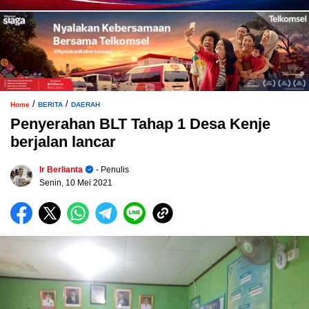
/
/
Home
BERITA
DAERAH
Penyerahan BLT Tahap 1 Desa Kenje
berjalan lancar
Ir Berlianta
- Penulis
Senin, 10 Mei 2021