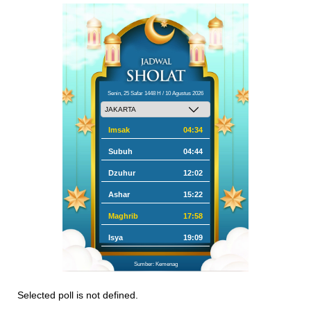
Senin, 25 Safar 1448 H / 10 Agustus 2026
Imsak
04:34
Subuh
04:44
Dzuhur
12:02
Ashar
15:22
Maghrib
17:58
Isya
19:09
Sumber: Kemenag
Selected poll is not defined.