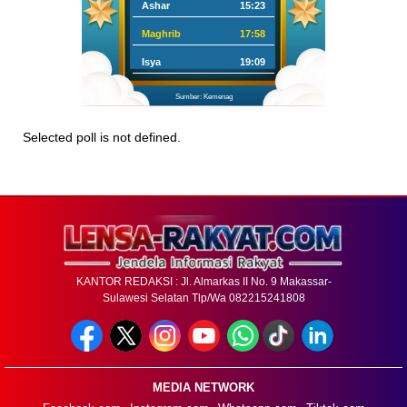
Ashar
15:23
Maghrib
17:58
Isya
19:09
Sumber: Kemenag
Selected poll is not defined.
KANTOR REDAKSI : Jl. Almarkas II No. 9 Makassar-
Sulawesi Selatan Tlp/Wa 082215241808
MEDIA NETWORK