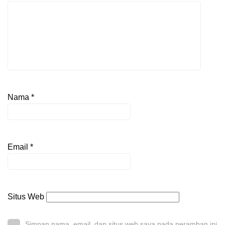
Nama
*
Email
*
Situs Web
Simpan nama, email, dan situs web saya pada peramban ini