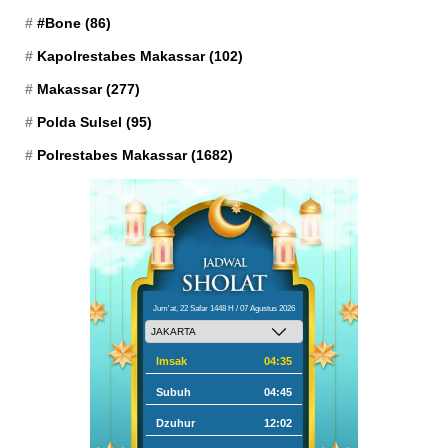
#Bone
(86)
Kapolrestabes Makassar
(102)
Makassar
(277)
Polda Sulsel
(95)
Polrestabes Makassar
(1682)
Jum'at, 22 Safar 1448 H / 07 Agustus 2026
Imsak
04:35
Subuh
04:45
Dzuhur
12:02