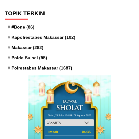
TOPIK TERKINI
#Bone
(86)
Kapolrestabes Makassar
(102)
Makassar
(282)
Polda Sulsel
(95)
Polrestabes Makassar
(1687)
Sabtu, 23 Safar 1448 H / 08 Agustus 2026
Imsak
04:35