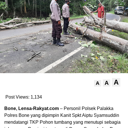
A
A
A
Post Views:
1,134
Bone, Lensa-Rakyat.com
– Personil Polsek Palakka
Polres Bone yang dipimpin Kanit Spkt Aiptu Syamsuddin
mendatangi TKP Pohon tumbang yang menutupi sebagia