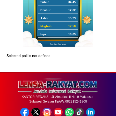
Subuh
04:45
Dzuhur
12:02
Ashar
15:23
Maghrib
17:58
Isya
19:09
Sumber: Kemenag
Selected poll is not defined.
KANTOR REDAKSI : Jl. Almarkas II No. 9 Makassar-
Sulawesi Selatan Tlp/Wa 082215241808