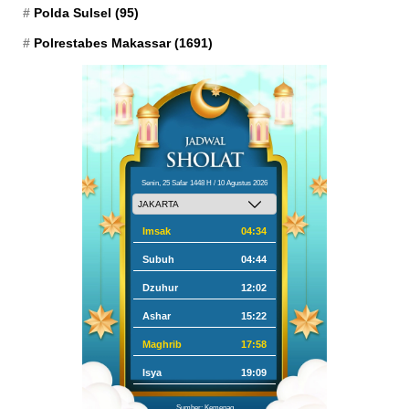
Polda Sulsel
(95)
Polrestabes Makassar
(1691)
Senin, 25 Safar 1448 H / 10 Agustus 2026
Imsak
04:34
Subuh
04:44
Dzuhur
12:02
Ashar
15:22
Maghrib
17:58
Isya
19:09
Sumber: Kemenag